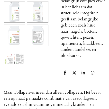
belangrijk complex eiwit
in het lichaam dat
structurele integriteit
geeft aan belangrijke
gebieden zoals huid,
haar, nagels, botten,
gewrichten, pezen,
ligamenten, kraakbeen,
tanden, tandvlees en
bloedvaten.
D
D
S
D
e
e
h
e
l
e
a
l
e
l
r
e
n
e
n
Maar Collagen+is meer dan alleen collageen. Het bevat
een op maat gemaakte combinatie van zeecollageen,
evenals een slim vitamine-, mineraal-, kruiden- en