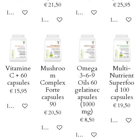
€ 21,50
€ 25,95
In winkelwagen
In winkelwagen
In winkelwagen
In winkelwa
Vitamine
Mushroo
Omega
Multi-
C + 60
m
3-6-9
Nutrient
capsules
Complex
Oils 60
Superfoo
Forte
gelatinec
d 100
€ 15,95
capsules
apsules
capsules
90
(1000
€ 19,50
In winkelwagen
mg)
€ 20,50
€ 8,50
In winkelwa
In winkelwagen
In winkelwagen