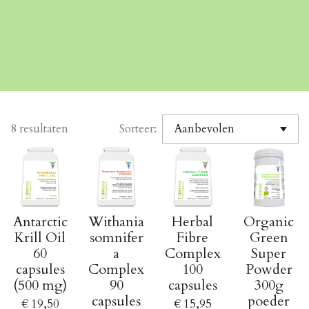
8 resultaten
Sorteer:
Antarctic
Withania
Herbal
Organic
Krill Oil
somnifer
Fibre
Green
60
a
Complex
Super
capsules
Complex
100
Powder
(500 mg)
90
capsules
300g
capsules
poeder
€ 19,50
€ 15,95