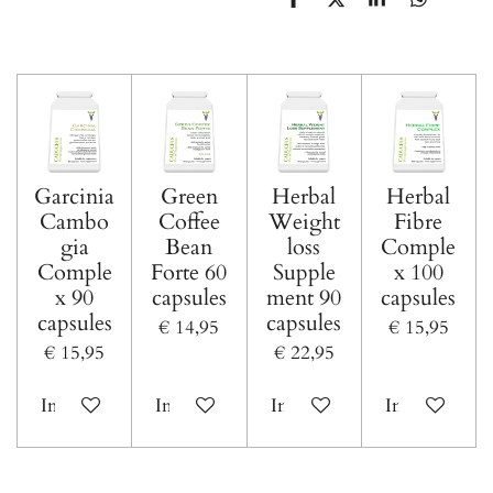
D
D
S
D
e
e
h
e
l
e
a
l
e
l
r
e
n
e
n
Garcinia
Green
Herbal
Herbal
Cambo
Coffee
Weight
Fibre
gia
Bean
loss
Comple
Comple
Forte 60
Supple
x 100
x 90
capsules
ment 90
capsules
capsules
capsules
€ 14,95
€ 15,95
€ 15,95
€ 22,95
In winkelwagen
In winkelwagen
In winkelwagen
In winkelwa