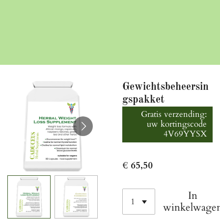
Gewichtsbeheersin
gspakket
Gratis verzending:
uw kortingscode
4V69YYSX
€ 65,50
In
winkelwage