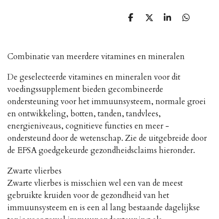
D
D
S
D
e
e
h
e
l
e
a
l
e
l
r
e
n
e
n
Combinatie van meerdere vitamines en mineralen
De geselecteerde vitamines en mineralen voor dit
voedingssupplement bieden gecombineerde
ondersteuning voor het immuunsysteem, normale groei
en ontwikkeling, botten, tanden, tandvlees,
energieniveaus, cognitieve functies en meer -
ondersteund door de wetenschap. Zie de uitgebreide door
de EFSA goedgekeurde gezondheidsclaims hieronder.
Zwarte vlierbes
Zwarte vlierbes is misschien wel een van de meest
gebruikte kruiden voor de gezondheid van het
immuunsysteem en is een al lang bestaande dagelijkse