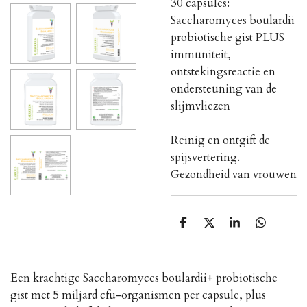
30 capsules:
Saccharomyces boulardii
probiotische gist PLUS
immuniteit,
ontstekingsreactie en
ondersteuning van de
slijmvliezen
Reinig en ontgift de
spijsvertering.
Gezondheid van vrouwen
D
D
S
D
e
e
h
e
l
e
a
l
e
l
r
e
n
e
n
Een krachtige Saccharomyces boulardii+ probiotische
gist met 5 miljard cfu-organismen per capsule, plus