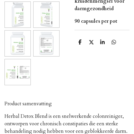
kruidenmengsel voor
darmgezondheid
90 capsules per pot
D
D
S
D
e
e
h
e
l
e
a
l
e
l
r
e
n
e
n
Product samenvatting
Herbal Detox Blend is een snelwerkende colonreiniger,
ontworpen voor chronisch constipaties die een sterke
behandeling nodig hebben voor een geblokkeerde darm.