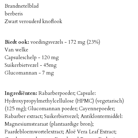
Brandnetelblad
berberis
Zwart verouderd knoflook
Biedt ook:
voedingsvezels - 172 mg (23%)
Van welke
Capsuleschelp - 120 mg
Suikerbietvezel - 45mg
Glucomannan - 7 mg
Ingrediënten:
Rabarberpoeder; Capsule:
Hydroxypropylmethylcellulose (HPMC) (vegetarisch)
(125 mg); Glucomannan poeder; Cayennepoeder;
Rabarber extract; Suikerbietvezel; Antiklontermiddel:
Magnesiumstearaat (plantaardige bron);
Paardebloemwortelextract; Aloë Vera Leaf Extract;